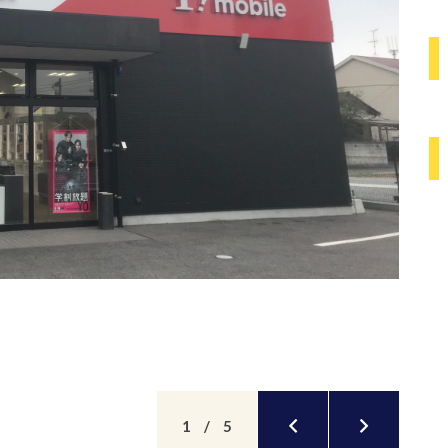
1
/
5