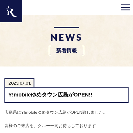
NEWS
新着情報
2023.07.01
Y!mobileゆめタウン広島がOPEN!!
広島県にY!mobileゆめタウン広島がOPEN致しました。
皆様のご来店を、クルー一同お待ちしております！